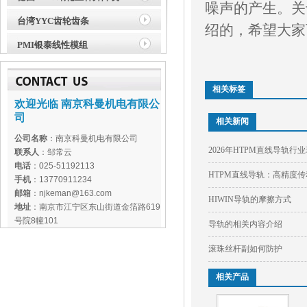
噪声的产生。关
台湾YYC齿轮齿条
绍的，希望大家
PMI银泰线性模组
相关标签
欢迎光临 南京科曼机电有限公
司
相关新闻
公司名称
：南京科曼机电有限公司
2026年HTPM直线导轨
联系人
：邹常云
电话
：025-51192113
HTPM直线导轨：高精度
手机
：13770911234
邮箱
：njkeman@163.com
HIWIN导轨的摩擦方式
地址
：南京市江宁区东山街道金箔路619
号院8幢101
导轨的相关内容介绍
滚珠丝杆副如何防护
相关产品