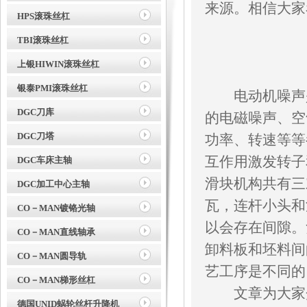
来源。相信大家
HPS滚珠丝杠
TBI滚珠丝杠
上银HIWIN滚珠丝杠
银泰PMI滚珠丝杠
电动机噪声是
DGC刀库
的电磁噪声、空
DGC刀塔
功率、转速等等
互作用激发转子
DGC车床主轴
滑块机构共有三
DGC加工中心主轴
瓦，连杆小头和
CO－MAN镀铬光轴
以会存在间隙。
CO－MAN直线轴承
卸料板和坯料间
CO－MAN圆导轨
艺工序是不同的
CO－MAN梯形丝杠
文章为大家介
德国UNID蜗轮丝杆升降机