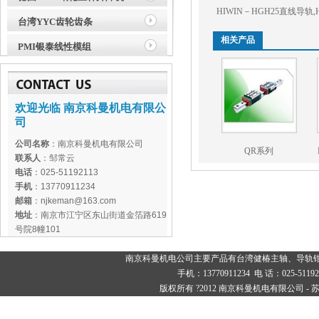
HIWIN－HGH25直线导轨
,
台湾YYC齿轮齿条
相关产品
PMI银泰线性模组
欢迎光临 南京科曼机电有限公
司
公司名称
：南京科曼机电有限公司
QR系列
联系人
：邹常云
电话
：025-51192113
手机
：13770911234
邮箱
：njkeman@163.com
地址
：南京市江宁区东山街道金箔路619
号院8幢101
南京科曼机电公司主要产品有
台湾健椿主轴
、
导轨
手机：13770911234 电 话：025-
版权所有 ?2012 南京科曼机电有限公司 -
苏